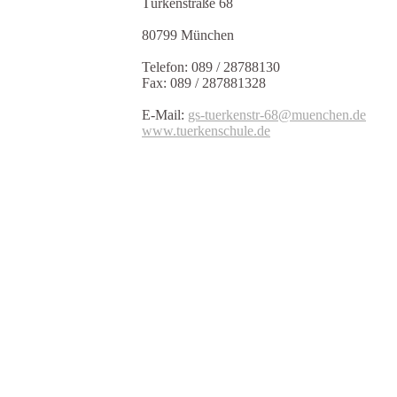
Türkenstraße 68
80799 München
Telefon: 089 / 28788130
Fax: 089 / 287881328
E-Mail:
gs-tuerkenstr-68@muenchen.de
www.tuerkenschule.de